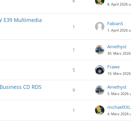
6
8. April 2026 
MW E39 Multimedia
FabianS
1
1. April 2026 
Amethyst
1
30. März 2026
Frawe
5
10. März 2026
 Business CD RDS
Amethyst
9
5. März 2026 
michaelXXL
1
4. März 2026 