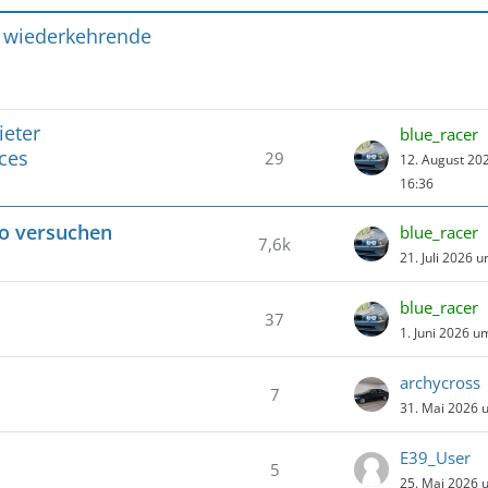
 wiederkehrende
ieter
blue_racer
ces
29
12. August 20
16:36
io versuchen
blue_racer
7,6k
21. Juli 2026 
blue_racer
37
1. Juni 2026 u
archycross
7
31. Mai 2026 
E39_User
5
25. Mai 2026 