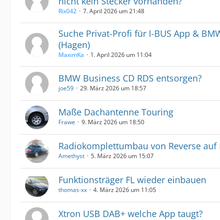
nicht kein Stecker vorhanden?
Rix042
7. April 2026 um 21:48
Suche Privat-Profi für I-BUS App & B
(Hagen)
MaximKa
1. April 2026 um 11:04
BMW Business CD RDS entsorgen?
joe59
29. März 2026 um 18:57
Maße Dachantenne Touring
Frawe
9. März 2026 um 18:50
Radiokomplettumbau von Reverse auf
Amethyst
5. März 2026 um 15:07
Funktionsträger FL wieder einbauen
thomas-xx
4. März 2026 um 11:05
Xtron USB DAB+ welche App taugt?