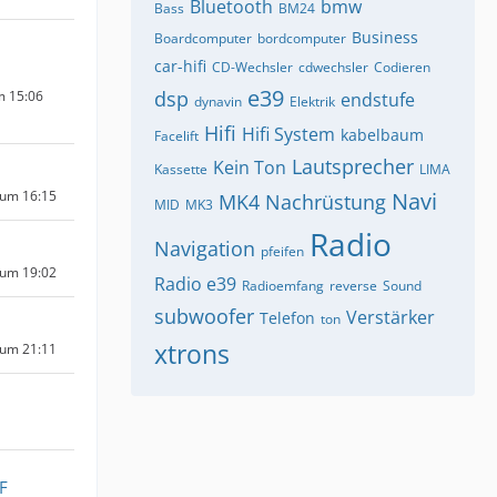
Bluetooth
bmw
Bass
BM24
Business
Boardcomputer
bordcomputer
car-hifi
CD-Wechsler
cdwechsler
Codieren
e39
dsp
m 15:06
endstufe
dynavin
Elektrik
Hifi
Hifi System
kabelbaum
Facelift
Lautsprecher
Kein Ton
Kassette
LIMA
 um 16:15
Navi
MK4
Nachrüstung
MID
MK3
Radio
Navigation
pfeifen
 um 19:02
Radio e39
Radioemfang
reverse
Sound
subwoofer
Verstärker
Telefon
ton
xtrons
 um 21:11
F