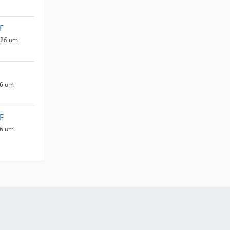
F
026 um
26 um
F
26 um