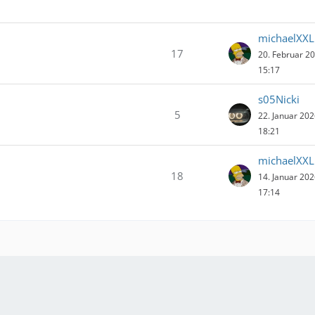
michaelXXL
17
20. Februar 2
15:17
s05Nicki
5
22. Januar 20
18:21
michaelXXL
18
14. Januar 20
17:14