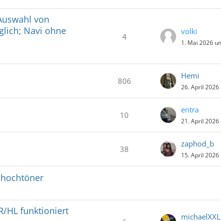
Auswahl von
glich; Navi ohne
volki
4
1. Mai 2026 u
Hemi
806
26. April 2026
entra
10
21. April 2026
zaphod_b
38
15. April 2026
lhochtöner
R/HL funktioniert
michaelXXL