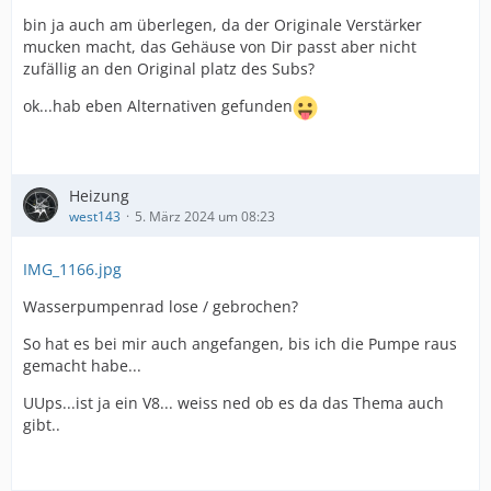
nachdem welches System du nun hast). Da liegt sehr
bin ja auch am überlegen, da der Originale Verstärker
wahrscheinlich ein Signalproblem vor, z. B. aufgrund
mucken macht, das Gehäuse von Dir passt aber nicht
eines defekten externen Verstärkers (soweit vorhanden).
zufällig an den Original platz des Subs?
Also sag an, was ist denn nun für ein System konkret
ok...hab eben Alternativen gefunden
verbaut aktuell?
500 sind nicht viel, wenn man das durch 10
Lautsprecher, Subwoofer + Endstufe, Verstärker teilt
Heizung
kommt man auf gerade mal knapp 40€ je Bauteil im
west143
5. März 2024 um 08:23
Schnitt. Und da ist noch kein Radioteil mit eingerechnet.
Meine Subwoofer-Kombi inkl. passendem Touring-
IMG_1166.jpg
Gehäuse hat bspw bereits rund 400€ verschlungen.
Wasserpumpenrad lose / gebrochen?
Dazu 2 gebrauchte Andrian 13er für über 100€, sind die
500 schon lange wech gewesen.
So hat es bei mir auch angefangen, bis ich die Pumpe raus
gemacht habe...
Spoiler anzeigen
UUps...ist ja ein V8... weiss ned ob es da das Thema auch
gibt..
Da wirst du ggf. im Gebrauchtbereich alles zusammen
suchen müssen, was ja aber auch ohnehin eine gute
Möglichkeit ist um bessere Ware zum kleineren Preis zu