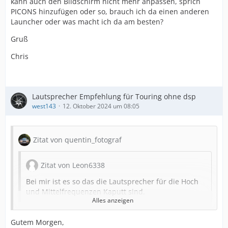
kann auch den Bildschirm nicht mehr anpassen, sprich
PICONS hinzufügen oder so, brauch ich da einen anderen
Launcher oder was macht ich da am besten?
Gruß
Chris
Lautsprecher Empfehlung für Touring ohne dsp
west143
12. Oktober 2024 um 08:05
Zitat von quentin_fotograf
Zitat von Leon6338
Bei mir ist es so das die Lautsprecher für die Hoch
und Mittelfrequenzen Kaputt sind.
Alles anzeigen
Und das hast du wie genau diagnostiziert? Die gehen
Gutem Morgen,
nämlich nicht einfach kaputt. Schon garnicht alle 6 (je