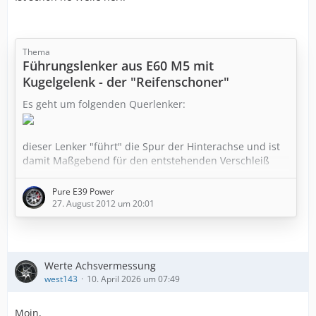
Thema
Führungslenker aus E60 M5 mit
Kugelgelenk - der "Reifenschoner"
Es geht um folgenden Querlenker:
dieser Lenker "führt" die Spur der Hinterachse und ist
damit Maßgebend für den entstehenden Verschleiß
sowie die Spurtreue.
Pure E39 Power
Leider liegt hier der Haken am Lenker selber, er hat
27. August 2012 um 20:01
innen ein Gummilager das bei Belastung beginnt zu
arbeiten und im Laufe der Jahre immer weicher wird -
der Reifenverschleiß nimmt zu - der Fahrspaß ab.
Werte Achsvermessung
aber hier gibt es glücklicherweise Abhilfe und zwar vom
west143
10. April 2026 um 07:49
E60/61 M5 ab 2007.
Moin,
Hier wurden erstmals Lenker mit Metallgelenk verbaut.