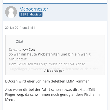
Mcboernester
E39 Enthusiast
29. Juli 2011 um 21:11
Zitat
Original von Ccey
So war ihn heute Probefahrten und bin ein wenig
ernüchtert.
Dem Geräusch zu Folge muss an der VA Achse
,Kugellager gewechselt werden.reifen sind auch nicht
Alles anzeigen
die besten.
Bremsen haben sich komisch angefühlt,der Verkäufer
BOcken wird eher von nem defekten LMM kommen....
meinte das kommt weil der Wagen ne Weile stand.
Vom Abzug war ich auch nicht sooo begeistert.
Also wenn dir bei der Fahrt schon sowas direkt auffällt
Irgendwie bockte er ein wenig.
Finger weg, da schwimmen noch genug andere Fische im
Naja,morgen schau ich 2 weitere Kandidaten an.
Meer.
Nach der Probefahrt hab ich dann mal einen vergleich
wegen dem Abzug.