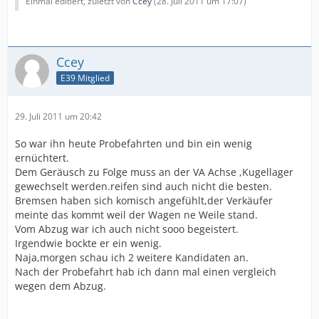
Einmal editiert, zuletzt von
Ccey
(
28. Juli 2011 um 17:07
)
Ccey
E39 Mitglied
29. Juli 2011 um 20:42
So war ihn heute Probefahrten und bin ein wenig
ernüchtert.
Dem Geräusch zu Folge muss an der VA Achse ,Kugellager
gewechselt werden.reifen sind auch nicht die besten.
Bremsen haben sich komisch angefühlt,der Verkäufer
meinte das kommt weil der Wagen ne Weile stand.
Vom Abzug war ich auch nicht sooo begeistert.
Irgendwie bockte er ein wenig.
Naja,morgen schau ich 2 weitere Kandidaten an.
Nach der Probefahrt hab ich dann mal einen vergleich
wegen dem Abzug.