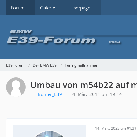
Forum
Galerie
Userpage
E39 Forum
Der BMW E39
Tuningmaßnahmen
Umbau von m54b22 auf 
Bumer_E39
4. März 2011 um 19:14
14. März 2023 um 01:39