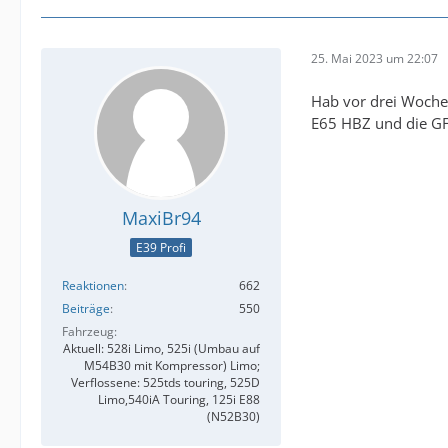
25. Mai 2023 um 22:07
Hab vor drei Wochen
E65 HBZ und die GF
MaxiBr94
E39 Profi
Reaktionen
662
Beiträge
550
Fahrzeug
Aktuell: 528i Limo, 525i (Umbau auf
M54B30 mit Kompressor) Limo;
Verflossene: 525tds touring, 525D
Limo,540iA Touring, 125i E88
(N52B30)