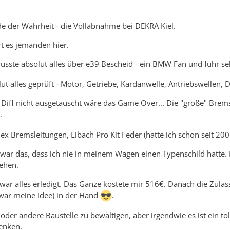
e der Wahrheit - die Vollabnahme bei DEKRA Kiel.
rt es jemanden hier.
usste absolut alles über e39 Bescheid - ein BMW Fan und fuhr se
t alles geprüft - Motor, Getriebe, Kardanwelle, Antriebswellen, Di
 Diff nicht ausgetauscht wäre das Game Over... Die "große" Bremse
.
lex Bremsleitungen, Eibach Pro Kit Feder (hatte ich schon seit 20
kt war das, dass ich nie in meinem Wagen einen Typenschild ha
sehen.
war alles erledigt. Das Ganze kostete mir 516€. Danach die Zulas
war meine Idee) in der Hand
.
 ,oder andere Baustelle zu bewältigen, aber irgendwie es ist ein 
enken.