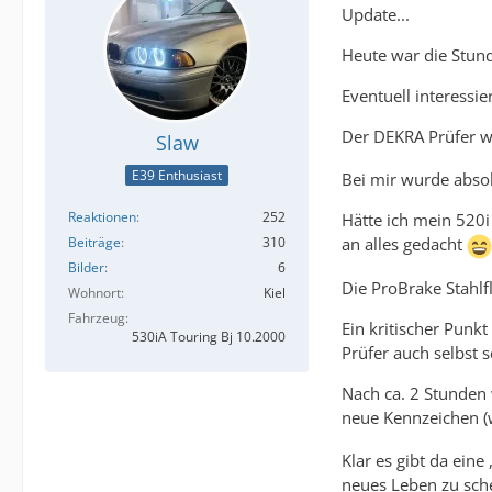
Update...
Heute war die Stund
Eventuell interessie
Der DEKRA Prüfer w
Slaw
E39 Enthusiast
Bei mir wurde absolu
Reaktionen
252
Hätte ich mein 520i
Beiträge
310
an alles gedacht
Bilder
6
Die ProBrake Stahlf
Wohnort
Kiel
Fahrzeug
Ein kritischer Pun
530iA Touring Bj 10.2000
Prüfer auch selbst 
Nach ca. 2 Stunden 
neue Kennzeichen (
Klar es gibt da eine
neues Leben zu sch