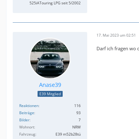
525iATouring LPG seit 5/2002
17. Mai 2023 um 02:51
Darf ich fragen wo 
Anase39
E39 Mitglied
Reaktionen
116
Beiträge
93
Bilder
7
Wohnort
NRW
Fahrzeug
E39 m52b28tü