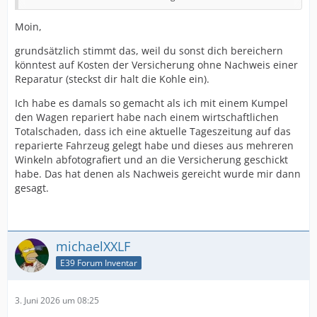
Reparaturkosten höher Angesetzt als den Fahrzeugwert
= wirtschaftlicher Totalschaden.
Moin,
Trotz zahlreichen Rechnungen und Belegen über meine
grundsätzlich stimmt das, weil du sonst dich bereichern
bisherigen Upgrades und Reparaturen ließ sich die
könntest auf Kosten der Versicherung ohne Nachweis einer
Versicherung nicht davon abbringen: Mein Fahrzeug sei
Reparatur (steckst dir halt die Kohle ein).
aufgrund der Laufleistung und des Umbaus auf
Schaltgetriebe ein weniger gefragtes Fahrzeug, der Wert
Ich habe es damals so gemacht als ich mit einem Kumpel
dementsprechend gering.
den Wagen repariert habe nach einem wirtschaftlichen
Totalschaden, dass ich eine aktuelle Tageszeitung auf das
Nach mehreren Monaten ohne Entgegenkommen habe
reparierte Fahrzeug gelegt habe und dieses aus mehreren
ich mich dann breitschlagen lassen und habe die
Winkeln abfotografiert und an die Versicherung geschickt
Abrechnung als Totalschaden akzeptiert, habe
habe. Das hat denen als Nachweis gereicht wurde mir dann
immerhin noch eine Stange Geld dafür bekommen.
gesagt.
In der Zwischenzeit habe ich die Motorhaube ersetzt
(eine originale, neue von Privat gekauft und lackiert,
selbst eingebaut), und die Stoßstange aufgearbeitet,
habe mir dafür jedoch selbst keine Rechnung gestellt
michaelXXLF
E39 Forum Inventar
3. Juni 2026 um 08:25
Jetzt hatte ich kürzlich wieder einen kleinen Unfall, und
der von mir beauftragte Gutachter sagte,
dass ein