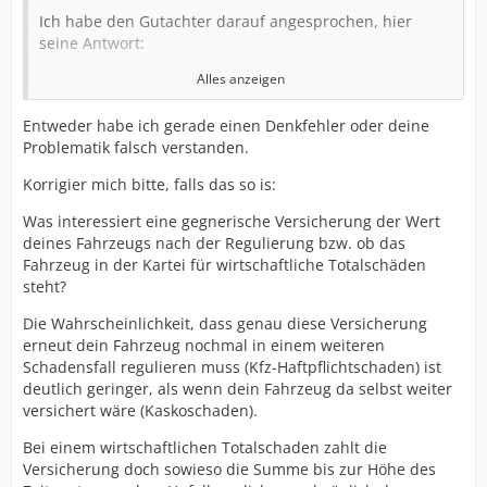
Ich habe den Gutachter darauf angesprochen, hier
seine Antwort:
Alles anzeigen
"das mit der Tageszeitung hat seiner
eigenen
Entweder habe ich gerade einen Denkfehler oder deine
Versicherung wahrscheinlich gereicht, aber eine
Problematik falsch verstanden.
gegnerische
Versicherung, die reguliert, interessiert
sich nicht für Tageszeitungsbilder als
Korrigier mich bitte, falls das so is:
Reparaturnachweis, den Fall bzw. das Szenario hab ich
Was interessiert eine gegnerische Versicherung der Wert
jährlich wirklich ca. 20 mal. Es stimmt, dass einige
deines Fahrzeugs nach der Regulierung bzw. ob das
Versicherungen kritischer sind als andere, aber ich
Fahrzeug in der Kartei für wirtschaftliche Totalschäden
kann dir garantieren, dass die HUK und Allianz die
steht?
Schlimmsten sind. Ich zeige dir kurz mal die Szenarien
auf:
Die Wahrscheinlichkeit, dass genau diese Versicherung
erneut dein Fahrzeug nochmal in einem weiteren
1. WBW wiederherstellen durch Tageszeitungsbilder
Schadensfall regulieren muss (Kfz-Haftpflichtschaden) ist
nach dem vorherigen Unfall: Versicherung wird sagen,
deutlich geringer, als wenn dein Fahrzeug da selbst weiter
dass das nicht ausreichend ist, denn wenn es nicht
versichert wäre (Kaskoschaden).
Sach- und fachgerecht (das geht nur bei einer
Vertragswerkstatt oder vernünftigen Werkstatt) gemacht
Bei einem wirtschaftlichen Totalschaden zahlt die
worden ist, wird eine Wertwiederherstellung nicht
Versicherung doch sowieso die Summe bis zur Höhe des
anerkannt.