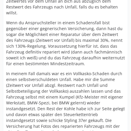
Zeitwertes vor dem Unfall an dich aus abzüglich dem
Restwert des Fahrzeugs nach Unfall, falls du es behalten
2. WBW wiederherstellen durch Reparaturbestätigung
willst.
eines Gutachters nach der Reparatur. Mit
Teilerechnungen möglich, aber auch dann schwierig,
Wenn du Anspruchsteller in einem Schadensfall bist
weil dies nicht von jeder Versicherung akzeptiert wird.
gegenüber einer gegnerischen Versicherung, dann hast du
sogar die Möglichkeit einer Reparatur über dem Zeitwert
3. WBW wiederherstellen durch sach- und
des Fahrzeugs (Zeitwert vor Unfall) bis maximal 30%, nennt
fachgerechter Reparatur mit Nachweis einer Rechnung:
sich 130%-Regelung. Voraussetzung hierfür ist, dass das
geht immer durch ohne Probleme"
Fahrzeug definitiv repariert wird (dann auch fachmännisch
soweit ich weiß) und du das Fahrzeug daraufhin weiternutzt
für einen bestimmten Mindestzeitraum.
In meinem Fall damals war es ein Vollkasko-Schaden durch
einen selbstverschuldeten Unfall. Habe mir die Summe
(Zeitwert vor Unfall abzgl. Restwert nach Unfall und
Selbstbeteiligung der Vollkasko) auszahlen lassen und das
Fahrzeug selbst mit einem Kumpel (Kfz-Meister mit eigener
Werkstatt, BMW-Spezi, bei BMW gelernt) wieder
instandgesetzt. Den Rest der Kohle habe ich zur Seite gelegt
und davon etwas später den Steuerkettentrieb
instandgesetzt sowie schicke Styling 37er gekauft. Die
Versicherung hat Fotos des reparierten Fahrzeugs mit der