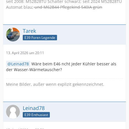
seit 2008: M52B28TÜ Schalter schwarz; seit 2024 M52B28TÜ
Automat blau;
und M62B44 Pflegekind 540iA grün
Tarek
E39 Foren Legende
13. April 2026 um 20:11
Leinad78
Wäre beim E46 ncht jeder Kühler besser als
der Wasser-Wärmetauscher?
Meine Bilder, außer wenn explizit gekennzeichnet.
Leinad78
E39 Enthusiast