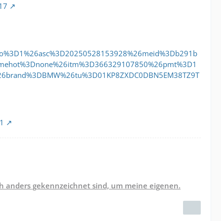
017
6ao%3D1%26asc%3D20250528153928%26meid%3Db291b
6mehot%3Dnone%26itm%3D366329107850%26pmt%3D1
P%26brand%3DBMW%26tu%3D01KP8ZXDC0DBN5EM38TZ9T
91
lich anders gekennzeichnet sind, um meine eigenen.