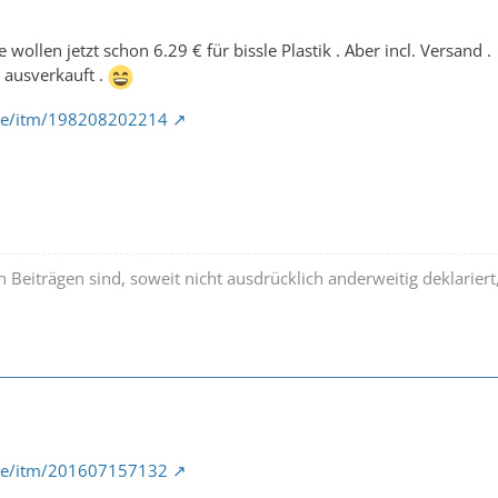
 wollen jetzt schon 6.29 € für bissle Plastik . Aber incl. Versand .
 ausverkauft .
de/itm/198208202214
n Beiträgen sind, soweit nicht ausdrücklich anderweitig deklarier
de/itm/201607157132