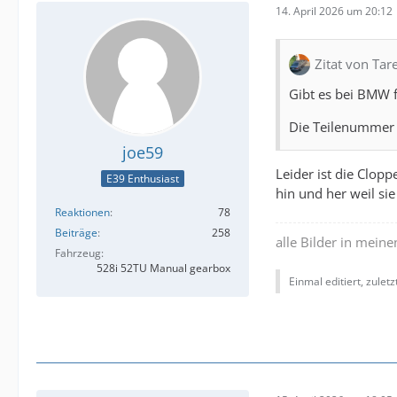
14. April 2026 um 20:12
Zitat von Tar
Gibt es bei BMW 
Die Teilenummer
joe59
Leider ist die Clop
E39 Enthusiast
hin und her weil si
Reaktionen
78
Beiträge
258
alle Bilder in mein
Fahrzeug
528i 52TU Manual gearbox
Einmal editiert, zulet