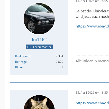
15. April 2026 um 18:05
Selbst die Chinaleute
Und jetzt auch noch
https://www.ebay.
lui1162
E39 Foren Master
Reaktionen
9.384
Alle Bilder in meine
Beiträge
2.820
Bilder
3
15. April 2026 um 18:35
https://www.ebay.