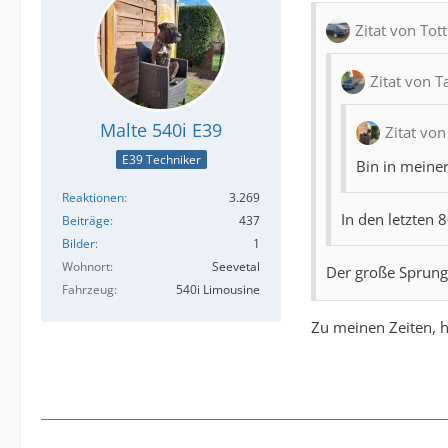
Zitat von Tot
Zitat von T
Malte 540i E39
Zitat von
E39 Techniker
Bin in meiner
Reaktionen
3.269
In den letzten 8
Beiträge
437
Bilder
1
Wohnort
Seevetal
Der große Sprung
Fahrzeug
540i Limousine
Zu meinen Zeiten, h