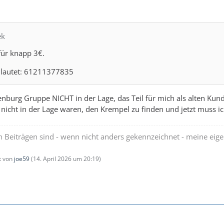
ek
für knapp 3€.
 lautet: 61211377835
penburg Gruppe NICHT in der Lage, das Teil für mich als alten Ku
e nicht in der Lage waren, den Krempel zu finden und jetzt muss
en Beiträgen sind - wenn nicht anders gekennzeichnet - meine eig
zt von
joe59
(
14. April 2026 um 20:19
)