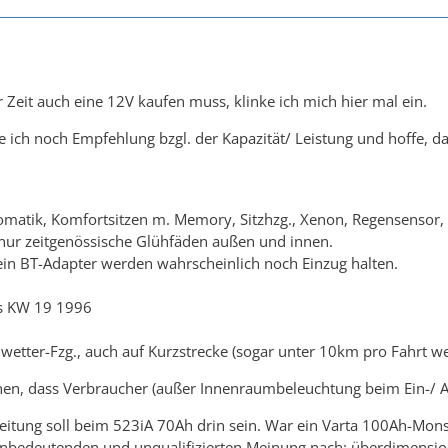
r Zeit auch eine 12V kaufen muss, klinke ich mich hier mal ein.
e ich noch Empfehlung bzgl. der Kapazität/ Leistung und hoffe, da
omatik, Komfortsitzen m. Memory, Sitzhzg., Xenon, Regensensor
nur zeitgenössische Glühfäden außen und innen.
ein BT-Adapter werden wahrscheinlich noch Einzug halten.
s KW 19 1996
wetter-Fzg., auch auf Kurzstrecke (sogar unter 10km pro Fahrt w
ehen, dass Verbraucher (außer Innenraumbeleuchtung beim Ein-/ 
itung soll beim 523iA 70Ah drin sein. War ein Varta 100Ah-Monst
unbedeutenden und unqualifizierten Meinung nach: überdimension