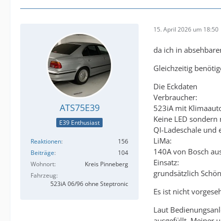
15. April 2026 um 18:50
da ich in absehbare
Gleichzeitig benötig
Die Eckdaten
Verbraucher:
ATS75E39
523iA mit Klimaaut
Keine LED sondern 
E39 Enthusiast
QI-Ladeschale und 
LiMa:
Reaktionen
156
140A von Bosch au
Beiträge
104
Einsatz:
Wohnort
Kreis Pinneberg
grundsätzlich Schön
Fahrzeug
523iA 06/96 ohne Steptronic
Es ist nicht vorges
Laut Bedienungsanle
ausgefüllt. Meiner 