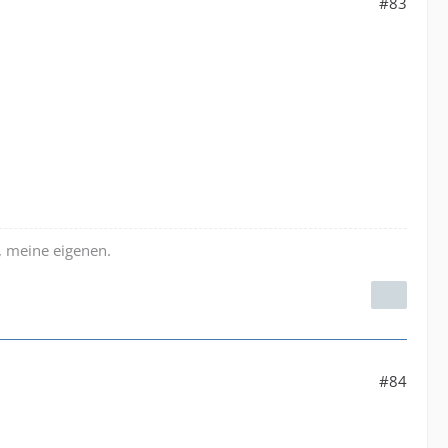
#83
t, meine eigenen.
#84