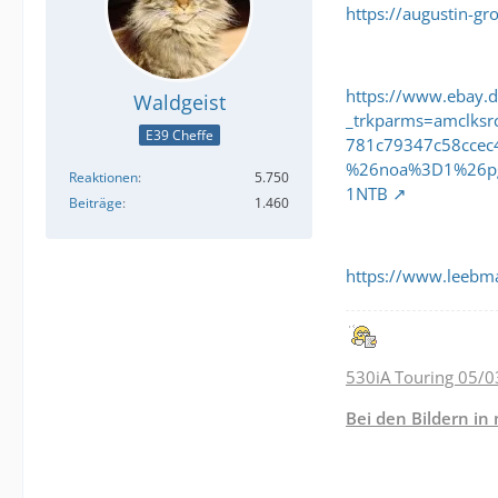
https://augustin-g
https://www.ebay.
Waldgeist
_trkparms=amclk
E39 Cheffe
781c79347c58cce
%26noa%3D1%26pg
Reaktionen
5.750
1NTB
Beiträge
1.460
https://www.leebm
530iA Touring 05/0
Bei den Bildern in