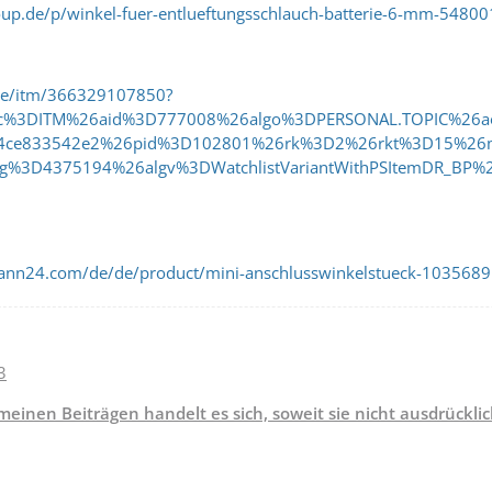
roup.de/p/winkel-fuer-entlueftungsschlauch-batterie-6-mm-5480
de/itm/366329107850?
src%3DITM%26aid%3D777008%26algo%3DPERSONAL.TOPIC%2
c4ce833542e2%26pid%3D102801%26rk%3D2%26rkt%3D15%2
%3D4375194%26algv%3DWatchlistVariantWithPSItemDR_B
ann24.com/de/de/product/mini-anschlusswinkelstueck-103568
3
 meinen Beiträgen handelt es sich, soweit sie nicht ausdrück