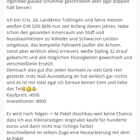
irgendwo glaube schonmal geschrieben aber egal doppelt
hält besser)
Ich bin Cris, 24, Landkreis Tuttlingen und fahre meinen
weißen E39 520i BJ96 nun seit Anfang diesen Jahres. Habe
schon den gesamten Innenraum von Stoff und
Nussbaumleisten zu Volleder und Schwarzen Leisten
umgebaut, das komplette Fahrwerk (außer die Achsen,
sonst aber wirklich alles) erneuert, weiße Styling 32 drauf
geklatscht und alle möglichen Flüssigkeiten gewechselt und
verschleißteile Ersetzt.
Demnach also gut (für jeden Normalo zu viel) Geld rein
gesteckt, trotz Null Ausstattung (er hat wirklich gar nichts
und es ist mir total egal ich bereue keinen Cent und liebe
das Teil
)
Kaufpreis: 4500
Investitionen: 8000
Es wird noch folgen -> M-Paket (Nachbau weil keine Chance,
dass ich aus Kleinanzeigen originales kaufe für hunderte
euros und dann nicht mal richtige Farbe)
Anschließend im selben Zuge eine Neulackierung mit dem
M-Paket