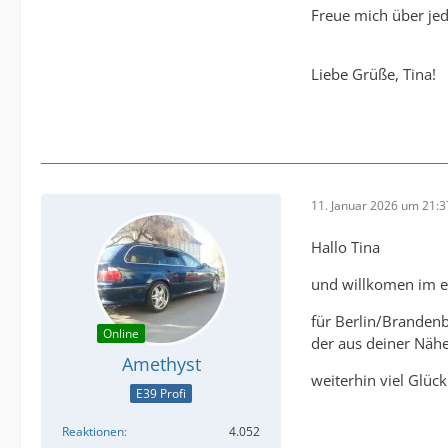
Freue mich über je
Liebe Grüße, Tina!
11. Januar 2026 um 21:3
Hallo Tina
und willkomen im e3
für Berlin/Brandenb
Online
der aus deiner Näh
Amethyst
weiterhin viel Glü
E39 Profi
Reaktionen
4.052