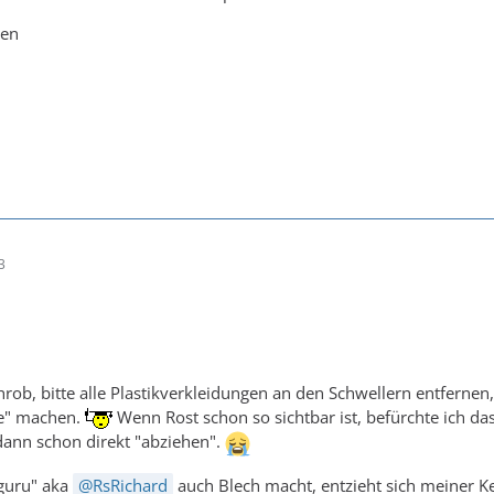
den
3
rob, bitte alle Plastikverkleidungen an den Schwellern entfernen
e" machen.
Wenn Rost schon so sichtbar ist, befürchte ich d
ann schon direkt "abziehen".
guru" aka
RsRichard
auch Blech macht, entzieht sich meiner Ken