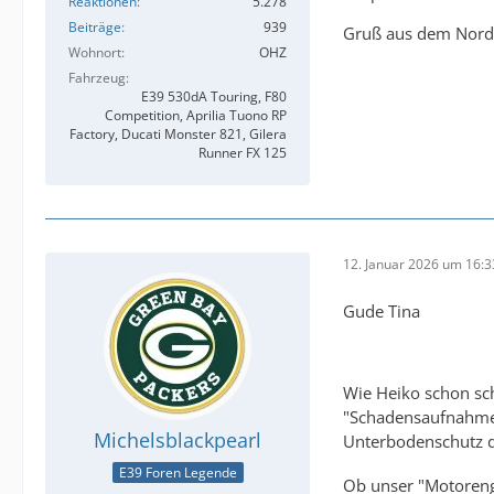
Reaktionen
5.278
Beiträge
939
Gruß aus dem Nor
Wohnort
OHZ
Fahrzeug
E39 530dA Touring, F80
Competition, Aprilia Tuono RP
Factory, Ducati Monster 821, Gilera
Runner FX 125
12. Januar 2026 um 16:3
Gude Tina
Wie Heiko schon sch
"Schadensaufnahm
Michelsblackpearl
Unterbodenschutz d
E39 Foren Legende
Ob unser "Motoren