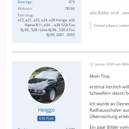
Beiträge
973
Wohnort
78166
alle Bilder sind ..
Fahrzeug
e12, e21, e23, e24, e28 Hartge, e32
Alpina B11, e34 ....e39 523i Tou
Einmal editiert, zulet
Bj.99,, 528 i Limo Bj.96 , 530 d Tou
Bj.99, 2001 , 2003
12. Januar 2026 um 08:4
Moin Tina,
erstmal herzlich wi
Schwellern davon be
Ich würde an Deine
Heiggo
Radhausschalen ausb
Überraschung erlebt
E39 Profi
Ein paar Bilder vo