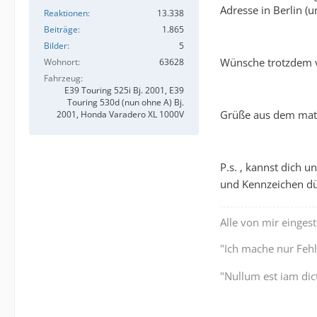
Adresse in Berlin (u
Reaktionen
13.338
Beiträge
1.865
Bilder
5
Wünsche trotzdem v
Wohnort
63628
Fahrzeug
E39 Touring 525i Bj. 2001, E39
Touring 530d (nun ohne A) Bj.
Grüße aus dem mat
2001, Honda Varadero XL 1000V
P.s. , kannst dich 
und Kennzeichen dür
Alle von mir einges
"Ich mache nur Fehl
"Nullum est iam dic