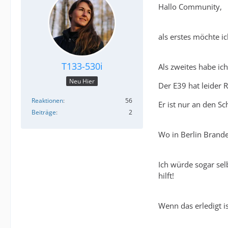
Hallo Community,
als erstes möchte ic
T133-530i
Als zweites habe ich
Neu Hier
Der E39 hat leider 
Reaktionen
56
Er ist nur an den Sc
Beiträge
2
Wo in Berlin Brand
Ich würde sogar sel
hilft!
Wenn das erledigt i