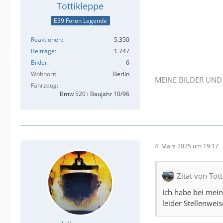
Tottikleppe
E39 Foren Legende
Reaktionen
5.350
Beiträge
1.747
Bilder
6
Wohnort
Berlin
MEINE BILDER UN
Fahrzeug
Bmw 520 i Baujahr 10/96
4. März 2025 um 19:17
Zitat von Tot
Ich habe bei mein
leider Stellenwei