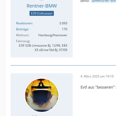
(Bild:
Rentner-B
Rentner-BMW
E39 Enthusiast
Reaktionen
3.093
Beiträge
170
Wohnort
Hamburg/Hannover
Fahrzeug
E39 528i Limousine Bj. 12/96, E83
X3 xDrive18d Bj. 07/09
4. März 2025 um 19:19
Evtl aus "besseren"