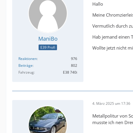
Hallo
Meine Chromzierleis
Vermutlich durch zu
Hab jemand einen T
ManiBo
Wollte jetzt nicht 
E39 Profi
Reaktionen
976
Beiträge
802
Fahrzeug
E38 740i
4. März 2025 um 17:36
Metallpolitur von S
musste ich nen Drem