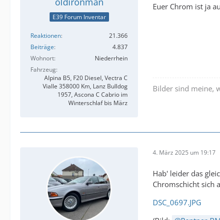
oldironman
Euer Chrom ist ja a
E39 Forum Inventar
Reaktionen
21.366
Beiträge
4.837
Wohnort
Niederrhein
Fahrzeug
Alpina B5, F20 Diesel, Vectra C
Vialle 358000 Km, Lanz Bulldog
Bilder sind meine, 
1957, Ascona C Cabrio im
Winterschlaf bis März
4. März 2025 um 19:17
Hab' leider das gle
Chromschicht sich au
DSC_0697.JPG