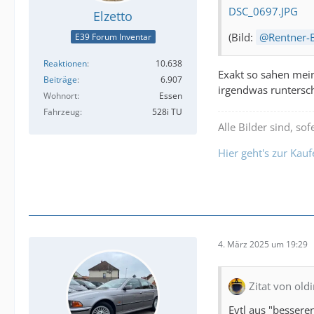
DSC_0697.JPG
Elzetto
(Bild:
Rentner
E39 Forum Inventar
Reaktionen
10.638
Exakt so sahen mei
Beiträge
6.907
irgendwas runtersc
Wohnort
Essen
Fahrzeug
528i TU
Alle Bilder sind, s
Hier geht's zur Kau
4. März 2025 um 19:29
Zitat von ol
Evtl aus "bessere