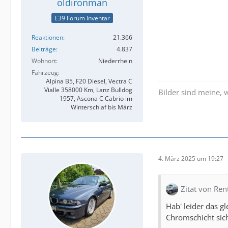
oldironman
E39 Forum Inventar
Reaktionen
21.366
Beiträge
4.837
Wohnort
Niederrhein
Fahrzeug
Alpina B5, F20 Diesel, Vectra C
Vialle 358000 Km, Lanz Bulldog
Bilder sind meine, 
1957, Ascona C Cabrio im
Winterschlaf bis März
4. März 2025 um 19:27
Zitat von Re
Hab' leider das g
Chromschicht sich