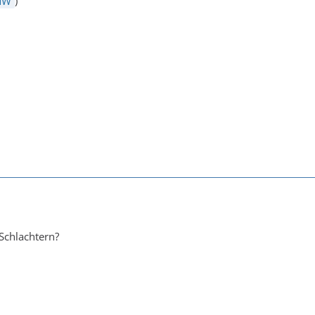
MW
)
 Schlachtern?