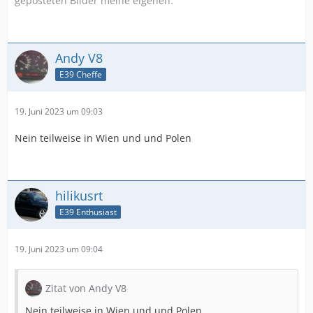
geposteten Bilder meine eigenen.
- KW von S62M50
- NW , Dbilas 262°
Andy V8
- Ventilhub 10,9mm
E39 Cheffe
- Leichte Hydros 59g
19. Juni 2023 um 09:03
- Zylinderkopf M60
Nein teilweise in Wien und und Polen
- Getriebeadapter für 8hp70
- Neue Getriebesteuergerät
- Motorsteuergerät MS3Pro mit Adapterpaltine
hilikusrt
mit DME3.3 Stecker
E39 Enthusiast
19. Juni 2023 um 09:04
Zitat von Andy V8
Nein teilweise in Wien und und Polen