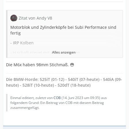
Zitat von Andy V8
Motorblok und Zylinderköpfe bei Subi Performace sind
fertig
- IRP Kolben
- H schaft pleuel mit ARP schrauben
Alles anzeigen
- ARP Stehbolzen
Die M6x haben 98mm Stichmaß. 😳
- Elring Metal / Mehrlagig Kopfdichtung
Die BMW-Horde: 525iT (01-12) - 540iT (07-heute) - 540iA (09-
- M62 Motorblok aufgebor auf 94 mm
heute) - 528iT (10-heute) - 520dT (18-heute)
- S62 Ventilfedern
Einmal editiert, zuletzt von
COB
(
14. Juni 2023 um 09:35
) aus
- Neue Ventilführung bei Auslassventilen- neue
folgendem Grund: Ein Beitrag von COB mit diesem Beitrag
Ventildichtungen
zusammengefügt.
- Ventile neue eingeschnitten und neue gefräste
Ventilsitze