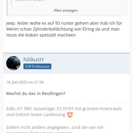
DME3.3 Stecker
Alles anzeigen
jeep. leider wolte es auf 93 runter gehem aber hab ich für
Zitat von Andy V8
Alles anzeigen
94mm schon Zylinderkofdichtung von Elring da und man
Motorblok und Zylinderköpfe bei Subi
muss die Koben spetziell macheen
Meinst du jetzt Zylinder Abstand was richtig ist
Performace sind fertig
- IRP Kolben
hilikusrt
- H schaft pleuel mit ARP schrauben
Alles anzeigen
E39 Enthusiast
- ARP Stehbolzen+
Die M6x haben 98mm Stichmaß. 😳
- Elring Metal / Mehrlagig Kopfdichtung
18. Juni 2023 um 21:54
- M62 Motorblok aufgebor auf 94 mm
Machst du das in Reutlingen?
- S62 Ventilfedern
528i; AT; BRC Gasanlage; EZ 07/97 mit grünem Innenraum
- Neue Ventilführung bei Auslassventilen- neue
und Oxford Green Lackierung
Ventildichtungen
- Ventile neue eingeschnitten und neue gefräste
Sofern nicht anders angegeben, sind die von mir
Ventilsitze