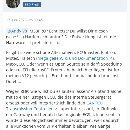
E39 Profi
13. Juni 2023 um 09:46
Andy V8
MS3PRO? Echt jetzt? Du willst Dir diesen
(sch**ss) Haufen echt antun? Die Entwicklung ist tot, die
Hardware ist prehistorisch...
Es gibt so viele schöne Alternativen, ECUmaster, Emtron,
Motec, Haltech (
mega geile Wiki und Dokumentation
),
MaxxECU. Oder wenn es Open Source sein darf: Speeduino
oder rusEFI (die rusEFI Proteus habe ich hier liegen, ist für
meinen V12 gedacht)... Breitband-Lambasonden brauchst
Du eh...
Wegen 8HP: wie willst Du es laufen lassen? Als Stand-alone
mit so einer lustigen ECU, die das interne Steuergerät
ersetzt oder voll integriert? Ich finde den
CANTCU
Transmission Controller
super interessant, er läuft wie
ein Gateway und benutzt das originale EGS. Ich persönlich
würde diese Möglichkeit immer bevorzugen, weil dadurch
alle Funktionen vom 8HP erhalten bleiben, wie Gänge