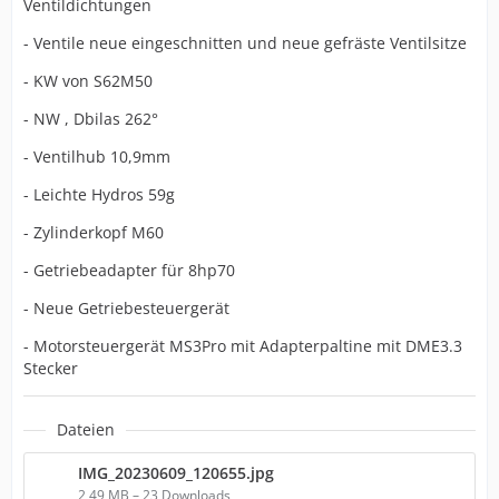
Ventildichtungen
- Ventile neue eingeschnitten und neue gefräste Ventilsitze
- KW von S62M50
- NW , Dbilas 262°
- Ventilhub 10,9mm
- Leichte Hydros 59g
- Zylinderkopf M60
- Getriebeadapter für 8hp70
- Neue Getriebesteuergerät
- Motorsteuergerät MS3Pro mit Adapterpaltine mit DME3.3
Stecker
Dateien
IMG_20230609_120655.jpg
2,49 MB – 23 Downloads