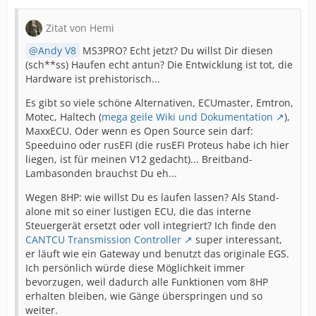
Zitat von Hemi
Andy V8
MS3PRO? Echt jetzt? Du willst Dir diesen
(sch**ss) Haufen echt antun? Die Entwicklung ist tot, die
Hardware ist prehistorisch...
Es gibt so viele schöne Alternativen, ECUmaster, Emtron,
Motec, Haltech (
mega geile Wiki und Dokumentation
),
MaxxECU. Oder wenn es Open Source sein darf:
Speeduino oder rusEFI (die rusEFI Proteus habe ich hier
liegen, ist für meinen V12 gedacht)... Breitband-
Lambasonden brauchst Du eh...
Wegen 8HP: wie willst Du es laufen lassen? Als Stand-
alone mit so einer lustigen ECU, die das interne
Steuergerät ersetzt oder voll integriert? Ich finde den
CANTCU Transmission Controller
super interessant,
er läuft wie ein Gateway und benutzt das originale EGS.
Ich persönlich würde diese Möglichkeit immer
bevorzugen, weil dadurch alle Funktionen vom 8HP
erhalten bleiben, wie Gänge überspringen und so
weiter.