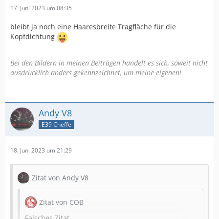
17. Juni 2023 um 08:35
- M62 Motorblok aufgebor auf 94 mm
bleibt ja noch eine Haaresbreite Tragfläche für die
- S62 Ventilfedern
Kopfdichtung
- Neue Ventilführung bei Auslassventilen- neue
Ventildichtungen
Bei den Bildern in meinen Beiträgen handelt es sich, soweit nicht
ausdrücklich anders gekennzeichnet, um meine eigenen!
- Ventile neue eingeschnitten und neue gefräste
Ventilsitze
- KW von S62M50
Andy V8
- NW , Dbilas 262°
E39 Cheffe
- Ventilhub 10,9mm
18. Juni 2023 um 21:29
- Leichte Hydros 59g
- Zylinderkopf M60
Zitat von Andy V8
- Getriebeadapter für 8hp70
- Neue Getriebesteuergerät
Zitat von COB
- Motorsteuergerät MS3Pro mit Adapterpaltine mit
Falsches Zitat...