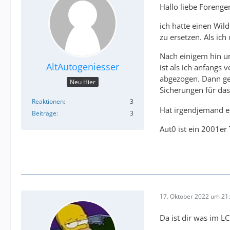
Hallo liebe Foreng
ich hatte einen Wil
zu ersetzen. Als ich
Nach einigem hin un
AltAutogeniesser
ist als ich anfangs
abgezogen. Dann ges
Neu Hier
Sicherungen für das
Reaktionen
3
Hat irgendjemand ei
Beiträge
3
Aut0 ist ein 2001er 
17. Oktober 2022 um 21
Da ist dir was im L