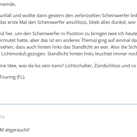
emeinde,
dunfall und wollte dann gestern den zerbröselten Scheinwerfer l
 das erste Mal den Scheinwerfer anschloss, blieb alles dunkel, wie
d her, um den Scheinwerfer in Position zu bringen (wie ich heut
 vermutet hatte, aber das ist ein anderes Thema) ging auf einmal d
ehen, dass auch hinten links das Standlicht an war. Also die Sic
 Lichtmodul) gezogen. Standlicht hinten links leuchtet immer no
ne Idee, was da los sein kann? Lichtschalter, Zündschloss und co 
Touring (FL).
:13
CM abgeraucht!