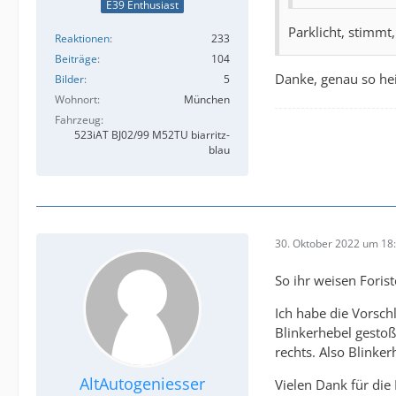
E39 Enthusiast
Parklicht, stimmt,
Reaktionen
233
Beiträge
104
Danke, genau so hei
Bilder
5
Wohnort
München
Fahrzeug
523iAT BJ02/99 M52TU biarritz-
blau
30. Oktober 2022 um 18
So ihr weisen Foris
Ich habe die Vorsch
Blinkerhebel gestoß
rechts. Also Blinker
AltAutogeniesser
Vielen Dank für die 