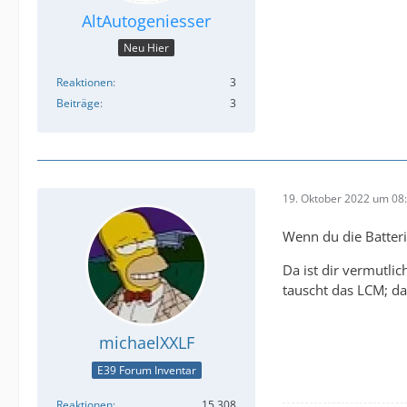
AltAutogeniesser
Neu Hier
Reaktionen
3
Beiträge
3
19. Oktober 2022 um 08
Wenn du die Batter
Da ist dir vermutli
tauscht das LCM; da
michaelXXLF
E39 Forum Inventar
Reaktionen
15.308