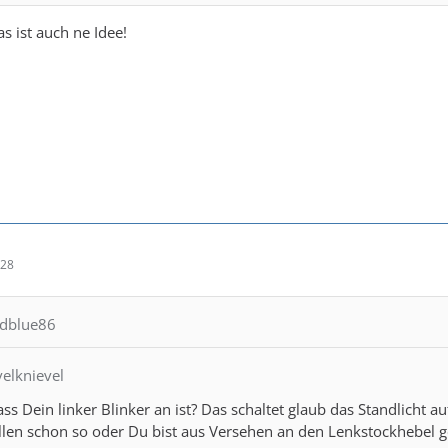
as ist auch ne Idee!
:28
rdblue86
velknievel
ass Dein linker Blinker an ist? Das schaltet glaub das Standlicht a
llen schon so oder Du bist aus Versehen an den Lenkstockhebe