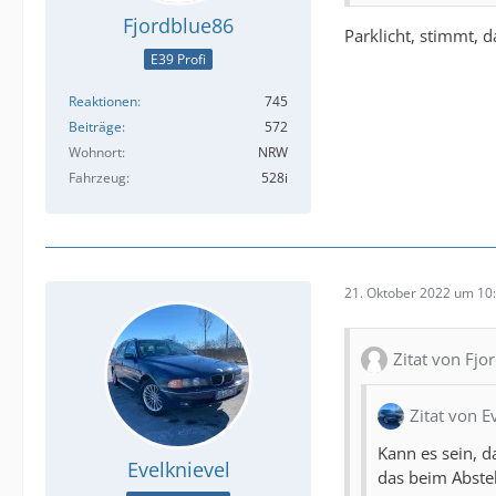
Fjordblue86
Parklicht, stimmt, d
E39 Profi
Reaktionen
745
Beiträge
572
Wohnort
NRW
Fahrzeug
528i
21. Oktober 2022 um 10
Zitat von Fjo
Zitat von E
Kann es sein, d
Evelknievel
das beim Abste