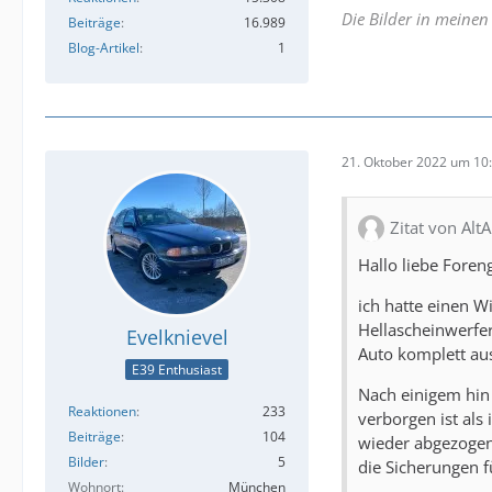
Die Bilder in meine
Beiträge
16.989
Blog-Artikel
1
21. Oktober 2022 um 10
Zitat von Alt
Hallo liebe Fore
ich hatte einen W
Hellascheinwerfer
Evelknievel
Auto komplett aus
E39 Enthusiast
Nach einigem hin 
Reaktionen
233
verborgen ist als
Beiträge
104
wieder abgezogen.
Bilder
5
die Sicherungen f
Wohnort
München