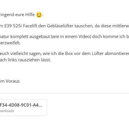
dringend eure Hilfe
.
m E39 525i Facelift den Gebläselüfter tauschen, da diese mittler
matur komplett ausgebaut (wie in einem Video) doch komme ich b
erzweifelt.
euch vielleicht sagen, wie ich die Box vor dem Lüfter abmontieren
ach links rausziehen lässt.
 im Voraus
B7E6B726-4F34-4D08-9C01-A4B23E22D72A.jpeg
ownloads