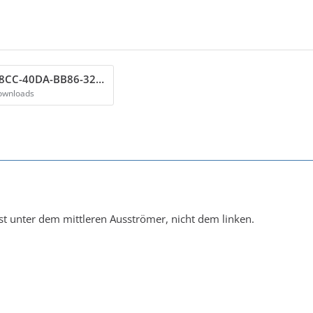
55716088-38CC-40DA-BB86-320436686183.png
ownloads
t unter dem mittleren Ausströmer, nicht dem linken.