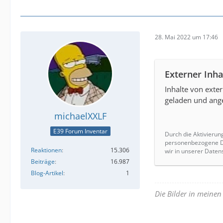
28. Mai 2022 um 17:46
Externer Inha
Inhalte von exte
geladen und ange
michaelXXLF
E39 Forum Inventar
Durch die Aktivierun
personenbezogene Da
Reaktionen
15.306
wir in unserer Daten
Beiträge
16.987
Blog-Artikel
1
Die Bilder in meine