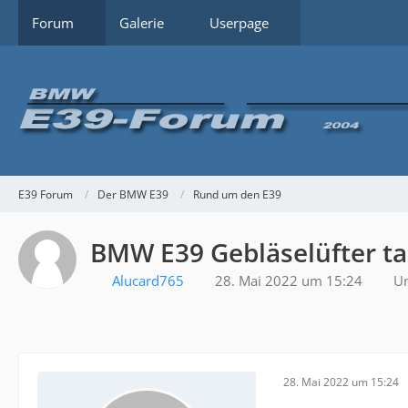
Forum
Galerie
Userpage
E39 Forum
Der BMW E39
Rund um den E39
BMW E39 Gebläselüfter t
Alucard765
28. Mai 2022 um 15:24
Un
28. Mai 2022 um 15:24