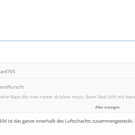
ucard765
HansWurscht
t eine Nase die man runter drücken muss, dann lässt sich mit etwa
Alles anzeigen
t,
ild ist das ganze innerhalb des Luftschachts zusammengesteckt. 
einen Tip.