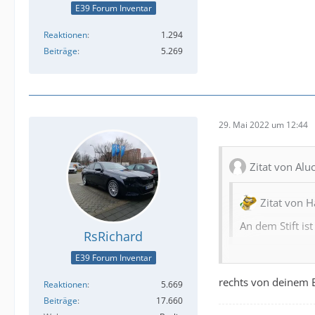
E39 Forum Inventar
Reaktionen
1.294
Beiträge
5.269
29. Mai 2022 um 12:44
Zitat von Al
Zitat von 
An dem Stift is
RsRichard
E39 Forum Inventar
Hallo HansWursch
rechts von deinem B
Reaktionen
5.669
Vielen Dank für d
Beiträge
17.660