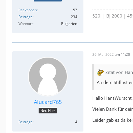
Reaktionen
57
520i | BJ 2000 | 4
Beiträge
234
Wohnort
Bulgarien
29. Mai 2022 um 11:20
Zitat von Ha
An dem Stift ist 
Hallo HansWurscht,
Alucard765
Vielen Dank für dei
Neu Hier
Leider gab es da ke
Beiträge
4