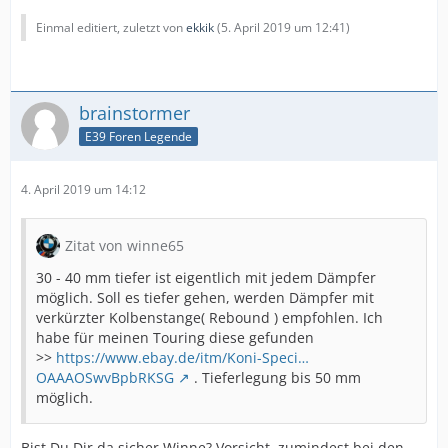
Einmal editiert, zuletzt von
ekkik
(
5. April 2019 um 12:41
)
brainstormer
E39 Foren Legende
4. April 2019 um 14:12
Zitat von winne65
30 - 40 mm tiefer ist eigentlich mit jedem Dämpfer
möglich. Soll es tiefer gehen, werden Dämpfer mit
verkürzter Kolbenstange( Rebound ) empfohlen. Ich
habe für meinen Touring diese gefunden
>>
https://www.ebay.de/itm/Koni-Speci…
OAAAOSwvBpbRKSG
. Tieferlegung bis 50 mm
möglich.
Bist Du Dir da sicher Winne? Vorsicht, zumindest bei den