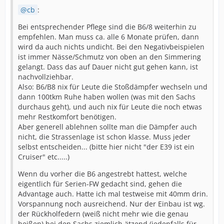
cb
:
Bei entsprechender Pflege sind die B6/8 weiterhin zu
empfehlen. Man muss ca. alle 6 Monate prüfen, dann
wird da auch nichts undicht. Bei den Negativbeispielen
ist immer Nässe/Schmutz von oben an den Simmering
gelangt. Dass das auf Dauer nicht gut gehen kann, ist
nachvollziehbar.
Also: B6/B8 nix für Leute die Stoßdämpfer wechseln und
dann 100tkm Ruhe haben wollen (was mit den Sachs
durchaus geht), und auch nix für Leute die noch etwas
mehr Restkomfort benötigen.
Aber generell ablehnen sollte man die Dämpfer auch
nicht, die Strassenlage ist schon klasse. Muss jeder
selbst entscheiden... (bitte hier nicht "der E39 ist ein
Cruiser" etc.....)
Wenn du vorher die B6 angestrebt hattest, welche
eigentlich für Serien-FW gedacht sind, gehen die
Advantage auch. Hatte ich mal testweise mit 40mm drin.
Vorspannung noch ausreichend. Nur der Einbau ist wg.
der Rückholfedern (weiß nicht mehr wie die genau
heißen) bei den Sachs ziemlich ätzend (jedenfalls für