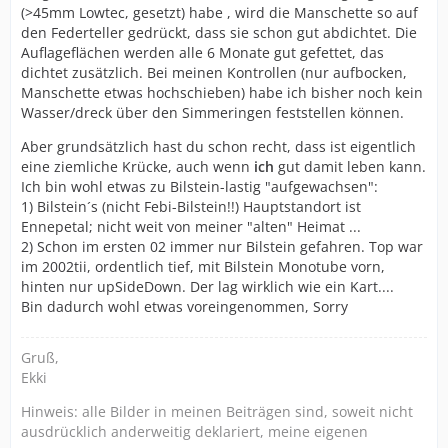
(>45mm Lowtec, gesetzt) habe , wird die Manschette so auf
den Federteller gedrückt, dass sie schon gut abdichtet. Die
Auflageflächen werden alle 6 Monate gut gefettet, das
dichtet zusätzlich. Bei meinen Kontrollen (nur aufbocken,
Manschette etwas hochschieben) habe ich bisher noch kein
Wasser/dreck über den Simmeringen feststellen können.
Aber grundsätzlich hast du schon recht, dass ist eigentlich
eine ziemliche Krücke, auch wenn
ich
gut damit leben kann.
Ich bin wohl etwas zu Bilstein-lastig "aufgewachsen":
1) Bilstein´s (nicht Febi-Bilstein!!) Hauptstandort ist
Ennepetal; nicht weit von meiner "alten" Heimat ...
2) Schon im ersten 02 immer nur Bilstein gefahren. Top war
im 2002tii, ordentlich tief, mit Bilstein Monotube vorn,
hinten nur upSideDown. Der lag wirklich wie ein Kart....
Bin dadurch wohl etwas voreingenommen, Sorry
Gruß,
Ekki
Hinweis: alle Bilder in meinen Beiträgen sind, soweit nicht
ausdrücklich anderweitig deklariert, meine eigenen