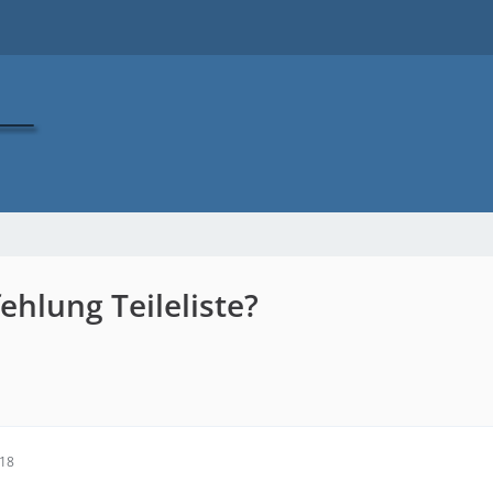
hlung Teileliste?
:18