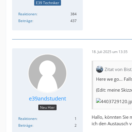
E39 Techniker
Reaktionen
384
Beiträge
437
18. Juli 2025 um 13:35
Zitat von Bis
Here we go... Fa
(Edit: meine Skiz
e39andstudent
Neu Hier
Hallo, könnten Sie m
Reaktionen
1
ich den Austausch 
Beiträge
2