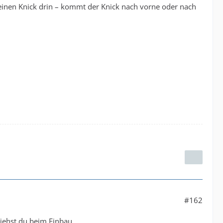
s einen Knick drin – kommt der Knick nach vorne oder nach
#162
 siehst du beim Einbau