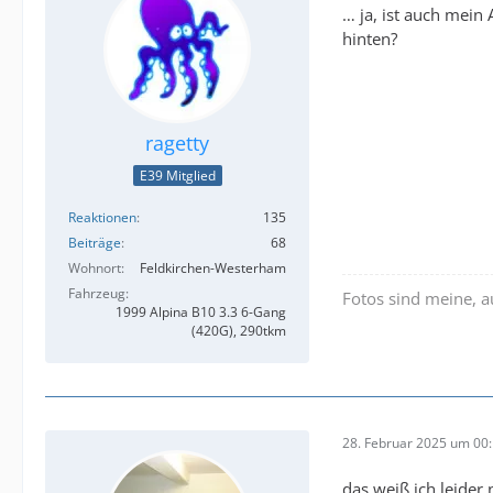
… ja, ist auch mein
hinten?
ragetty
E39 Mitglied
Reaktionen
135
Beiträge
68
Wohnort
Feldkirchen-Westerham
Fahrzeug
Fotos sind meine, 
1999 Alpina B10 3.3 6-Gang
(420G), 290tkm
28. Februar 2025 um 00
das weiß ich leider 