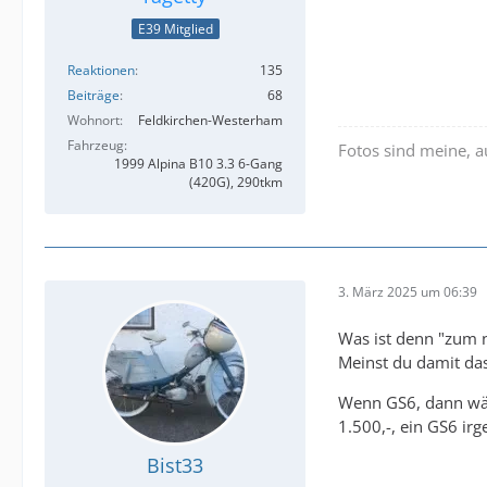
E39 Mitglied
Reaktionen
135
Beiträge
68
Wohnort
Feldkirchen-Westerham
Fahrzeug
Fotos sind meine, 
1999 Alpina B10 3.3 6-Gang
(420G), 290tkm
3. März 2025 um 06:39
Was ist denn "zum 
Meinst du damit da
Wenn GS6, dann wäre
1.500,-, ein GS6 ir
Bist33