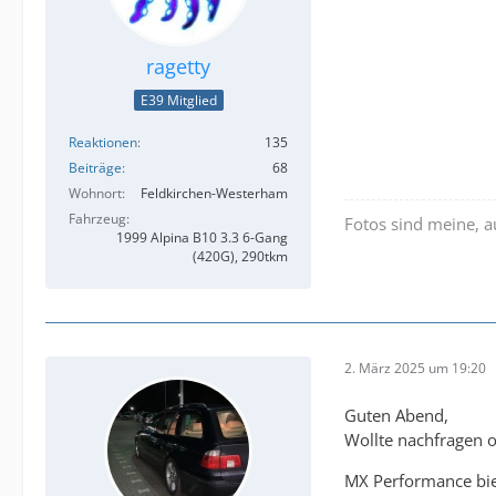
ragetty
E39 Mitglied
Reaktionen
135
Beiträge
68
Wohnort
Feldkirchen-Westerham
Fahrzeug
Fotos sind meine, 
1999 Alpina B10 3.3 6-Gang
(420G), 290tkm
2. März 2025 um 19:20
Guten Abend,
Wollte nachfragen 
MX Performance bie