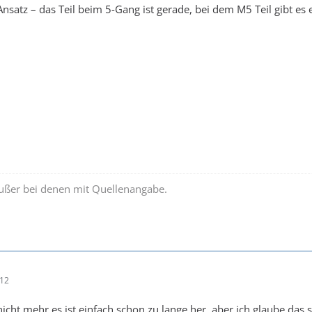
 Ansatz – das Teil beim 5-Gang ist gerade, bei dem M5 Teil gibt e
außer bei denen mit Quellenangabe.
:12
nicht mehr,es ist einfach schon zu lange her, aber ich glaube das