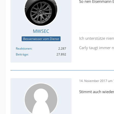
So nen Eisenmann b
MWSEC
Ich unterstütze nie
Besserwisser vom Dienst
Carly taugt immer 
Reaktionen
2.287
Beiträge
27.892
14. November 2017 um 
Stimmt auch wieder