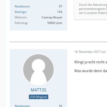
Durch die Aktivierun
Reaktionen
37
personenbezogene Da
Beiträge
154
wir in unserer Daten
Wohnort
Castrop-Rauxel
Fahrzeug
540iA Limo
16. November 2017 um 
Klingt ja echt nicht 
Was wurde denn da
M4TT3S
E39 Mitglied
Reaktionen
10