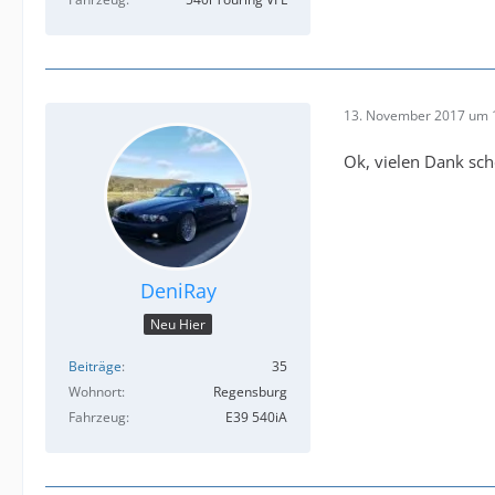
13. November 2017 um 
Ok, vielen Dank s
DeniRay
Neu Hier
Beiträge
35
Wohnort
Regensburg
Fahrzeug
E39 540iA