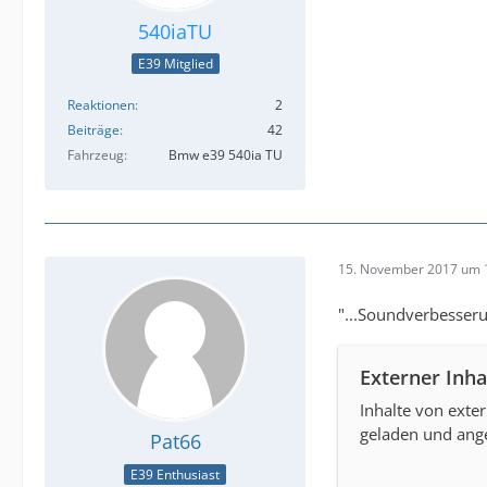
540iaTU
E39 Mitglied
Reaktionen
2
Beiträge
42
Fahrzeug
Bmw e39 540ia TU
15. November 2017 um 
"...Soundverbesseru
Externer Inha
Inhalte von exte
geladen und ange
Pat66
E39 Enthusiast