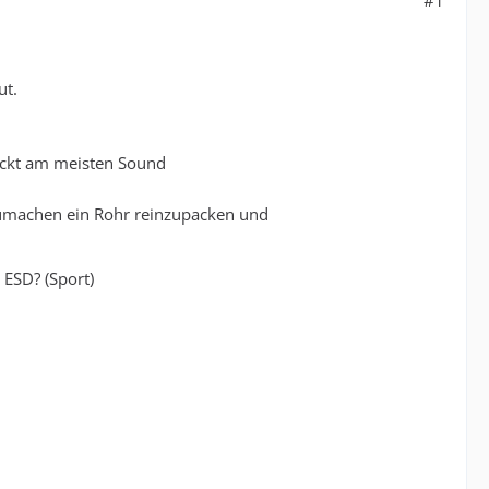
#1
ut.
uckt am meisten Sound
zumachen ein Rohr reinzupacken und
ESD? (Sport)