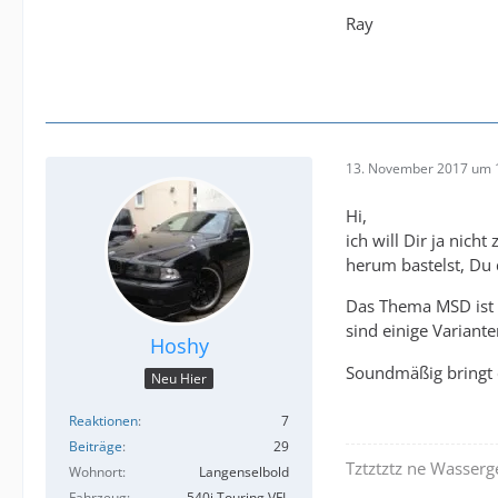
Ray
13. November 2017 um 
Hi,
ich will Dir ja nic
herum bastelst, Du d
Das Thema MSD ist h
sind einige Variant
Hoshy
Soundmäßig bringt 
Neu Hier
Reaktionen
7
Beiträge
29
Tztztztz ne Wasserge
Wohnort
Langenselbold
Fahrzeug
540i Touring VFL