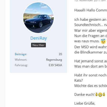
13. November 2017 um 
Haaalli Hallo Com
ich habe gestern an
Soundtechnisch... na
War mir aber eigent
Nun die Fragen an 
DeniRay
was raus muss.
Neu Hier
Der MSD wird wahrs
die Blindkammer zu
Beiträge
35
Wohnort
Regensburg
Hat jemand sonst a
Fahrzeug
E39 540iA
Was man dort am be
Habt ihr sonst noch
Kats?
Möchte das es schö
Danke euch!
Liebe Grüße,