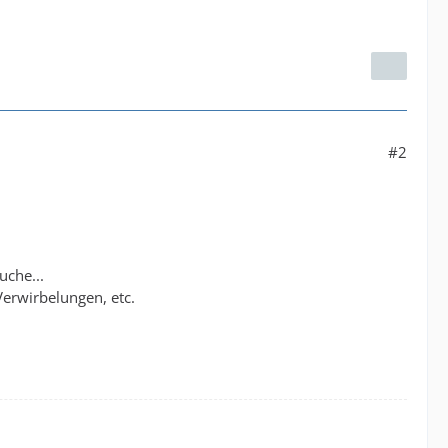
#2
uche...
Verwirbelungen, etc.