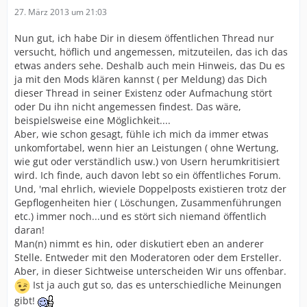
27. März 2013 um 21:03
Nun gut, ich habe Dir in diesem öffentlichen Thread nur
versucht, höflich und angemessen, mitzuteilen, das ich das
etwas anders sehe. Deshalb auch mein Hinweis, das Du es
ja mit den Mods klären kannst ( per Meldung) das Dich
dieser Thread in seiner Existenz oder Aufmachung stört
oder Du ihn nicht angemessen findest. Das wäre,
beispielsweise eine Möglichkeit....
Aber, wie schon gesagt, fühle ich mich da immer etwas
unkomfortabel, wenn hier an Leistungen ( ohne Wertung,
wie gut oder verständlich usw.) von Usern herumkritisiert
wird. Ich finde, auch davon lebt so ein öffentliches Forum.
Und, 'mal ehrlich, wieviele Doppelposts existieren trotz der
Gepflogenheiten hier ( Löschungen, Zusammenführungen
etc.) immer noch...und es stört sich niemand öffentlich
daran!
Man(n) nimmt es hin, oder diskutiert eben an anderer
Stelle. Entweder mit den Moderatoren oder dem Ersteller.
Aber, in dieser Sichtweise unterscheiden Wir uns offenbar.
Ist ja auch gut so, das es unterschiedliche Meinungen
gibt!