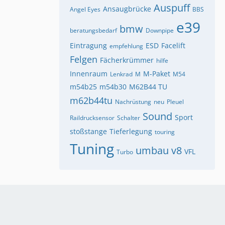
Auspuff
Ansaugbrücke
Angel Eyes
BBS
e39
bmw
beratungsbedarf
Downpipe
Eintragung
ESD
Facelift
empfehlung
Felgen
Fächerkrümmer
hilfe
Innenraum
M-Paket
Lenkrad
M
M54
m54b25
m54b30
M62B44 TU
m62b44tu
Nachrüstung
neu
Pleuel
Sound
Sport
Raildrucksensor
Schalter
stoßstange
Tieferlegung
touring
Tuning
umbau
v8
VFL
Turbo