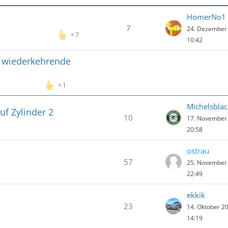
HomerNo1
7
24. Dezember
7
10:42
 wiederkehrende
1
Michelsblac
f Zylinder 2
10
17. November
20:58
ostrau
57
25. November
22:49
ekkik
23
14. Oktober 2
14:19