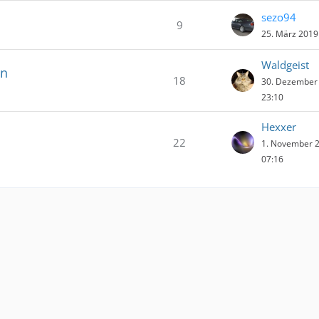
sezo94
9
25. März 2019
Waldgeist
en
18
30. Dezember
23:10
Hexxer
22
1. November 
07:16