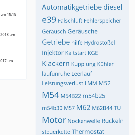
Automatikgetriebe
diesel
 um 18:18
e39
Falschluft
Fehlerspeicher
Geräusche
Geräusch
 2018 um
Getriebe
hilfe
Hydrostößel
Injektor
Kaltstart
KGE
2017 um
Klackern
Kupplung
Kühler
laufunruhe
Leerlauf
M52
Leistungsverlust
LMM
M54
m54b25
M54B22
M62
m54b30
M57
M62B44 TU
Motor
Ruckeln
Nockenwelle
Thermostat
steuerkette